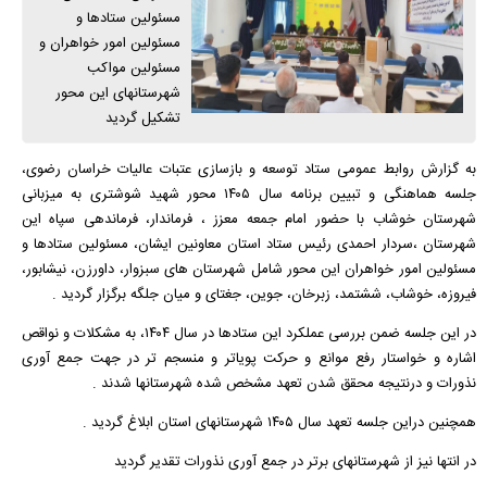
مسئولین ستادها و
مسئولین امور خواهران و
مسئولین مواکب
شهرستانهای این محور
تشکیل گردید
به گزارش روابط عمومی ستاد توسعه و بازسازی عتبات عالیات خراسان رضوی،
جلسه هماهنگی و تبیین برنامه‌ سال ۱۴۰۵ محور شهید شوشتری به میزبانی
شهرستان خوشاب با حضور امام جمعه معزز ، فرماندار، فرماندهی سپاه این
شهرستان ،سردار احمدی رئیس ستاد استان معاونین ایشان، مسئولین ستادها و
مسئولین امور خواهران این محور شامل شهرستان های سبزوار، داورزن، نیشابور،
فیروزه، خوشاب، ششتمد، زبرخان، جوین، جغتای و میان جلگه برگزار گردید .
در این جلسه ضمن بررسی عملکرد این ستادها در سال ۱۴۰۴، به مشکلات و نواقص
اشاره و خواستار رفع موانع و حرکت پویاتر و منسجم تر در جهت جمع آوری
نذورات و درنتیجه محقق شدن تعهد مشخص شده شهرستانها شدند .
همچنین دراین جلسه تعهد سال ۱۴۰۵ شهرستانهای استان ابلاغ گردید .
در انتها نیز از شهرستانهای برتر در جمع آوری نذورات تقدیر گردید