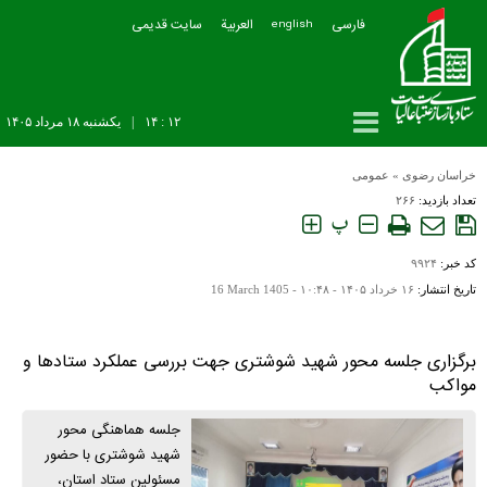
فارسی
العربیة
سایت قدیمی
english
۱۲ : ۱۴
|
يکشنبه ۱۸ مرداد ۱۴۰۵
خراسان رضوی
»
عمومی
تعداد بازدید:
۲۶۶
پ
کد خبر:
۹۹۲۴
تاریخ انتشار:
۱۶ خرداد ۱۴۰۵ - ۱۰:۴۸ -
16 March 1405
برگزاری جلسه محور شهید شوشتری جهت بررسی عملکرد ستادها و
مواکب
جلسه هماهنگی محور
شهید شوشتری با حضور
مسئولین ستاد استان،